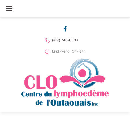
Skip
to
content
Facebook
(819) 246-0303
lundi-vend | 9h - 17h