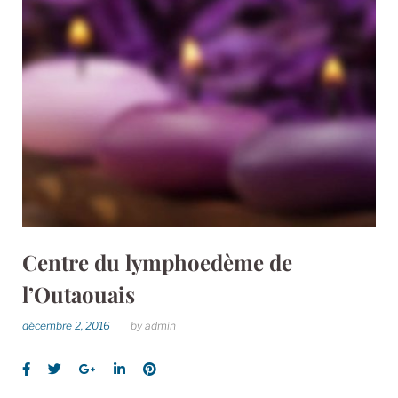
Jour :
2
décemb
Centre du lymphoedème de
l’Outaouais
décembre 2, 2016
by
admin
Facebook
Twitter
Google+
LinkedIn
Pinterest