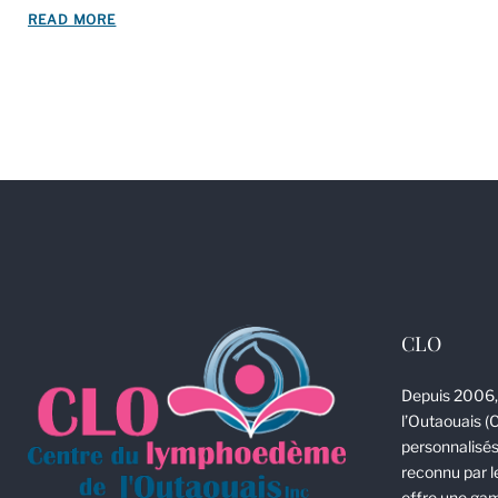
2016
READ MORE
CLO
Depuis 2006,
l’Outaouais (
personnalisés
reconnu par l
offre une gam